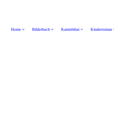
Home
Bilderbuch
Kamishibai
Kinderroman