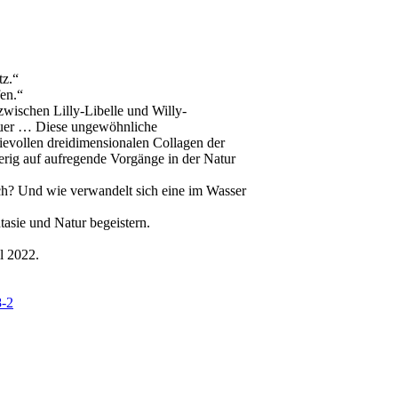
tz.“
en.“
 zwischen Lilly-Libelle und Willy-
euer … Diese ungewöhnliche
sievollen dreidimensionalen Collagen der
rig auf aufregende Vorgänge in der Natur
ch? Und wie verwandelt sich eine im Wasser
tasie und Natur begeistern.
l 2022.
8-2