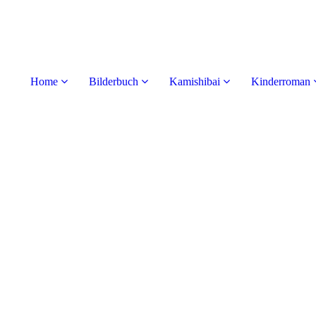
Home
Bilderbuch
Kamishibai
Kinderroman